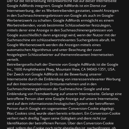
Der für die Verarbeitung Verantwortliche hat auf dieser Internetseite
Google AdWords integriert. Google AdWords ist ein Dienst zur
Internetwerbung, der es Werbetreibenden gestattet, sowohl Anzeigen
in den Suchmaschinenergebnissen von Google als auch im Google-
Werbenetzwerk zu schalten. Google AdWords ermöglicht es einem
Werbetreibenden, vorab bestimmte Schlüsselwörter festzulegen,
mittels derer eine Anzeige in den Suchmaschinenergebnissen von
Google ausschließlich dann angezeigt wird, wenn der Nutzer mit der
Suchmaschine ein schlüsselwortrelevantes Suchergebnis abruft. Im
Google-Werbenetzwerk werden die Anzeigen mittels eines
automatischen Algorithmus und unter Beachtung der zuvor
festgelegten Schlüsselwörter auf themenrelevanten Internetseiten
verteilt.
Betreibergesellschaft der Dienste von Google AdWords ist die Google
Inc., 1600 Amphitheatre Pkwy, Mountain View, CA 94043-1351, USA.
Der Zweck von Google AdWords ist die Bewerbung unserer
Internetseite durch die Einblendung von interessenrelevanter Werbung
auf den Internetseiten von Drittunternehmen und in den
Suchmaschinenergebnissen der Suchmaschine Google und eine
Einblendung von Fremdwerbung auf unserer Internetseite. Gelangt eine
betroffene Person über eine Google-Anzeige auf unsere Internetseite,
wird auf dem informationstechnologischen System der betroffenen
Person durch Google ein sogenannter Conversion-Cookie abgelegt.
Was Cookies sind, wurde oben bereits erläutert. Ein Conversion-Cookie
verliert nach dreißig Tagen seine Gültigkeit und dient nicht zur
Identifikation der betroffenen Person. Über den Conversion-Cookie
wird, sofern das Cookie noch nicht abgelaufen ist, nachvollzogen, ob