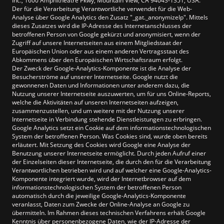
Inc., 1600 Amphitheatre Pkwy, Mountain View, CA 94043-1351, USA.
Der für die Verarbeitung Verantwortliche verwendet für die Web-
Analyse über Google Analytics den Zusatz "_gat._anonymizeIp". Mittels
dieses Zusatzes wird die IP-Adresse des Internetanschlusses der
betroffenen Person von Google gekürzt und anonymisiert, wenn der
Zugriff auf unsere Internetseiten aus einem Mitgliedstaat der
Europäischen Union oder aus einem anderen Vertragsstaat des
Abkommens über den Europäischen Wirtschaftsraum erfolgt.
Der Zweck der Google-Analytics-Komponente ist die Analyse der
Besucherströme auf unserer Internetseite. Google nutzt die
gewonnenen Daten und Informationen unter anderem dazu, die
Nutzung unserer Internetseite auszuwerten, um für uns Online-Reports,
welche die Aktivitäten auf unseren Internetseiten aufzeigen,
zusammenzustellen, und um weitere mit der Nutzung unserer
Internetseite in Verbindung stehende Dienstleistungen zu erbringen.
Google Analytics setzt ein Cookie auf dem informationstechnologischen
System der betroffenen Person. Was Cookies sind, wurde oben bereits
erläutert. Mit Setzung des Cookies wird Google eine Analyse der
Benutzung unserer Internetseite ermöglicht. Durch jeden Aufruf einer
der Einzelseiten dieser Internetseite, die durch den für die Verarbeitung
Verantwortlichen betrieben wird und auf welcher eine Google-Analytics-
Komponente integriert wurde, wird der Internetbrowser auf dem
informationstechnologischen System der betroffenen Person
automatisch durch die jeweilige Google-Analytics-Komponente
veranlasst, Daten zum Zwecke der Online-Analyse an Google zu
übermitteln. Im Rahmen dieses technischen Verfahrens erhält Google
Kenntnis über personenbezogene Daten, wie der IP-Adresse der